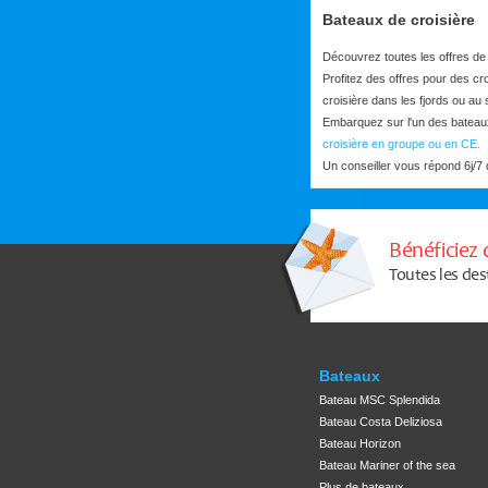
Bateaux de croisière
Découvrez toutes les offres de
Profitez des offres pour des cr
croisière dans les fjords ou au 
Embarquez sur l'un des bateau
croisière en groupe ou en CE.
Un conseiller vous répond 6j/7 
Bénéficiez 
Toutes les des
Bateaux
Bateau MSC Splendida
Bateau Costa Deliziosa
Bateau Horizon
Bateau Mariner of the sea
Plus de bateaux...