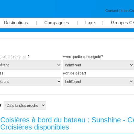
Contact
|
Infos Cr
Destinations
|
Compagnies
|
Luxe
|
Groupes C
quelle destination?
Avec quelle compagnie?
es
Port de départ
ri
Coisières à bord du bateau : Sunshine - Ca
Croisières disponibles