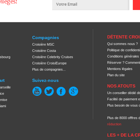
vilèges!
DÉTENTE CROI
Compagnies
Qui sommes nous ?
Croisière MSC
Politique de confidenti
Croisière Costa
Conditions générales
rsbourg
Croisière Celebrity Cruises
Réserver ? Comment
Croisière CroisiEurope
Mentions légales
Plus de compagnies...
Plan du site
art
Suivez-nous
NOS ATOUTS
arseille
Un conseiller dédié d
ice
Facilité de paiement 
enise
Plus besoin de vous 
iami
Plus de 8000 offfres 
réduction
LES + DE LA C