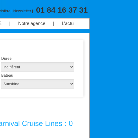
01 84 16 37 31
oisière
|
Newsletter
|
E
|
Notre agence
|
L’actu
Durée
Bateau
rnival Cruise Lines :
0