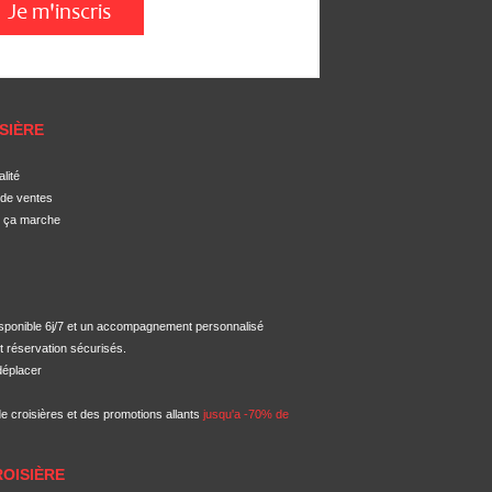
SIÈRE
alité
 de ventes
 ça marche
isponible 6j/7 et un accompagnement personnalisé
et réservation sécurisés.
déplacer
de croisières et des promotions allants
jusqu'a -70% de
ROISIÈRE