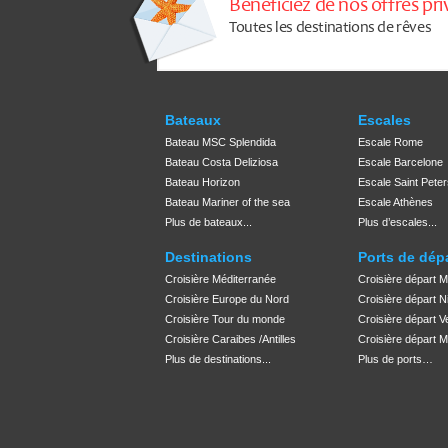
Bénéficiez de nos offres pri
Toutes les destinations de rêves
Bateaux
Escales
Bateau MSC Splendida
Escale Rome
Bateau Costa Deliziosa
Escale Barcelone
Bateau Horizon
Escale Saint Pete
Bateau Mariner of the sea
Escale Athènes
Plus de bateaux...
Plus d’escales...
Destinations
Ports de dép
Croisière Méditerranée
Croisière départ M
Croisière Europe du Nord
Croisière départ N
Croisière Tour du monde
Croisière départ V
Croisière Caraibes /Antilles
Croisière départ M
Plus de destinations...
Plus de ports…