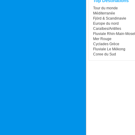
Top Destinations
Tour du monde
Méditerranée
Fjörd & Scandinavie
Europe du nord
Caraïbes/Antilles
Fluviale Rhin-Main-Mosel
Mer Rouge
Cyclades Grèce
Fluviale Le Mékong
Coree du Sud