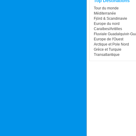
Top Destinations
Tour du monde
Méditerranée
Fjörd & Scandinavie
Europe du nord
Caraïbes/Antilles
Fluviale Guadalquivir-G
Europe de l'Ouest
Arctique et Pole Nord
Grèce et Turquie
Transatlantique